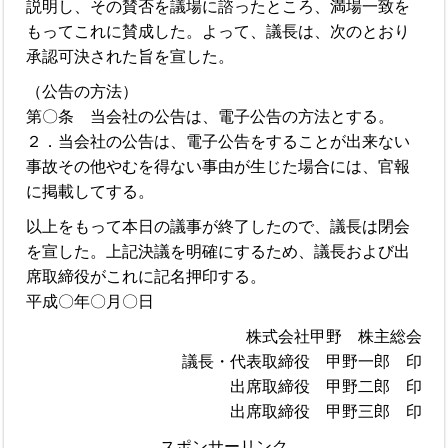
説明し、その賛否を議場に諮ったところ、満場一致を
もってこれに賛成した。よって、議長は、次のとおり
承認可決された旨を宣した。
（公告の方法）
第〇条 当会社の公告は、電子公告の方法とする。
２．当会社の公告は、電子公告をすることが出来ない
事故その他やむを得ない事由が生じた場合には、官報
に掲載してする。
以上をもって本日の議事が終了したので、議長は閉会
を宣した。上記決議を明確にするため、議長および出
席取締役がこれに記名押印する。
平成〇年〇月〇日
株式会社甲野 株主総会
議長・代表取締役 甲野一郎 印
出席取締役 甲野二郎 印
出席取締役 甲野三郎 印
スポンサーリンク