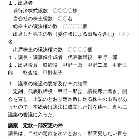
１．出席者
発行済株式総数 〇〇〇〇株
当会社の株主総数 〇〇名
総株主の議決権の数 〇〇〇〇個
出席した株主の数（委任状による出席を含む) 〇〇
名
出席株主の議決権の数 〇〇〇〇個
１．議長・議事録作成者 代表取締役 甲野一郎
１．出席役員 取締役 甲野一郎 甲野二郎 甲野三
郎 監査役 甲野花子
１．議事の経過の要領及びその結果
定刻、代表取締役 甲野一郎は、議長席に着き、開
会を宣し、上記のとおり定足数に足る株主の出席があ
ったので、本総会は適法に成立した旨を述べ、直ちに
議案の審議に入った。
議案 定款一部変更の件
議長は、当社の定款を次のとおり一部変更したい旨を