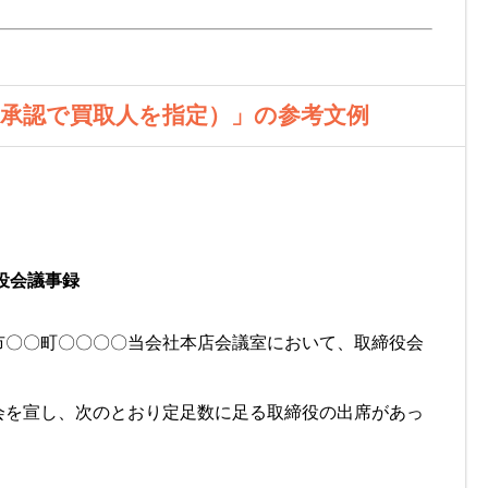
不承認で買取人を指定）」の参考文例
役会議事録
市〇〇町〇〇〇〇当会社本店会議室において、取締役会
会を宣し、次のとおり定足数に足る取締役の出席があっ
。