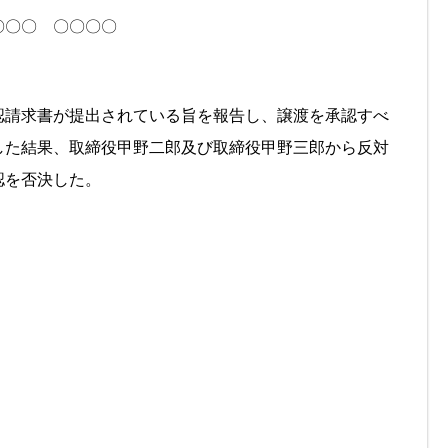
〇〇〇 〇〇〇〇
認請求書が提出されている旨を報告し、譲渡を承認すべ
した結果、取締役甲野二郎及び取締役甲野三郎から反対
認を否決した。