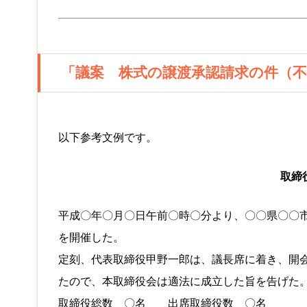
「議案 株式の譲渡承認請求の件（
以下参考文例です。
取締
平成〇年〇月〇日午前〇時〇分より、〇〇県〇〇
を開催した。
定刻、代表取締役甲野一郎は、議長席に着き、開
たので、本取締役会は適法に成立した旨を告げた
取締役総数 〇名 出席取締役数 〇名