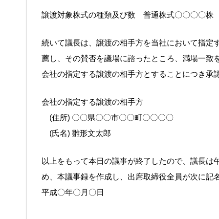
譲渡対象株式の種類及び数 普通株式〇〇〇〇株
続いて議長は、譲渡の相手方を当社において指定
薦し、その賛否を議場に諮ったところ、満場一致
会社の指定する譲渡の相手方とすることにつき承
会社の指定する譲渡の相手方
(住所) 〇〇県〇〇市〇〇町〇〇〇〇
(氏名) 雛形文太郎
以上をもって本日の議事が終了したので、議長は
め、本議事録を作成し、出席取締役全員が次に記
平成〇年〇月〇日