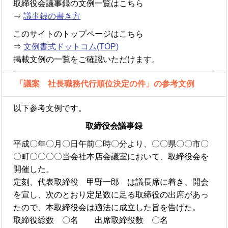
取締役会議事録の文例一覧はこちら
⇒
議事録の書き方
このサイトのトップページはこちら
⇒
文例書式ドットコム(TOP)
掲載文例の一覧をご確認いただけます。
「議案 社長職務代行順位決定の件」の参考文例
以下参考文例です。
取締役会議事録
平成〇年〇月〇日午前〇時〇分より、〇〇県〇〇市〇
〇町〇〇〇〇当会社本店会議室において、取締役会を
開催した。
定刻、代表取締役 甲野一郎 は議長席に着き、開会
を宣し、次のとおり定足数に足る取締役の出席があっ
たので、本取締役会は適法に成立した旨を告げた。
取締役総数 〇名 出席取締役数 〇名