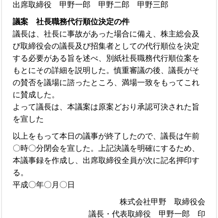
出席取締役 甲野一郎 甲野二郎 甲野三郎
議案 社長職務代行順位決定の件
議長は、社長に事故があった場合に備え、株主総会及
び取締役会の議長及び招集者としての代行順位を決定
する必要がある旨を述べ、別紙社長職務代行順位案を
もとにその詳細を説明した。慎重審議の後、議長がそ
の賛否を議場に諮ったところ、満場一致をもってこれ
に賛成した。
よって議長は、本議案は原案どおり承認可決された旨
を宣した
以上をもって本日の議事が終了したので、議長は午前
〇時〇分閉会を宣した。上記決議を明確にするため、
本議事録を作成し、出席取締役全員が次に記名押印す
る。
平成〇年〇月〇日
株式会社甲野 取締役会
議長・代表取締役 甲野一郎 印