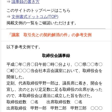
⇒
議事録の書き方
このサイトのトップページはこちら
⇒
文例書式ドットコム(TOP)
掲載文例の一覧をご確認いただけます。
「議案 取引先との契約解消の件」の参考文例
以下参考文例です。
取締役会議事録
平成〇年〇月〇日午前〇時〇分より、〇〇県〇〇市〇
〇町〇〇〇〇当会社本店会議室において、取締役会を
開催した。
定刻、代表取締役甲野一郎は、議長席に着き、開会を
宣し、次のとおり定足数に足る取締役の出席があった
ので、本取締役会は適法に成立した旨を告げた。
取締役総数 〇名 出席取締役数 〇名
出席取締役 甲野一郎 甲野二郎 甲野三郎 〇〇〇