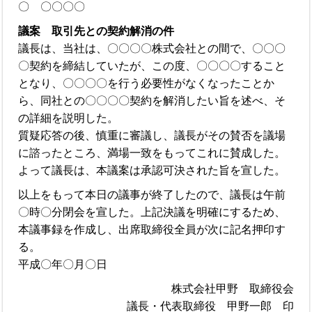
〇 〇〇〇〇
議案 取引先との契約解消の件
議長は、当社は、〇〇〇〇株式会社との間で、〇〇〇
〇契約を締結していたが、この度、〇〇〇〇すること
となり、〇〇〇〇を行う必要性がなくなったことか
ら、同社との〇〇〇〇契約を解消したい旨を述べ、そ
の詳細を説明した。
質疑応答の後、慎重に審議し、議長がその賛否を議場
に諮ったところ、満場一致をもってこれに賛成した。
よって議長は、本議案は承認可決された旨を宣した。
以上をもって本日の議事が終了したので、議長は午前
〇時〇分閉会を宣した。上記決議を明確にするため、
本議事録を作成し、出席取締役全員が次に記名押印す
る。
平成〇年〇月〇日
株式会社甲野 取締役会
議長・代表取締役 甲野一郎 印