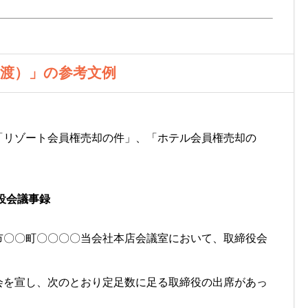
譲渡）」の参考文例
「リゾート会員権売却の件」、「ホテル会員権売却の
役会議事録
市〇〇町〇〇〇〇当会社本店会議室において、取締役会
会を宣し、次のとおり定足数に足る取締役の出席があっ
。