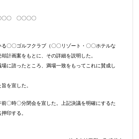
〇〇〇 〇〇〇〇
いる〇〇ゴルフクラブ（〇〇リゾート・〇〇ホテルな
売却計画案をもとに、その詳細を説明した。
議場に諮ったところ、満場一致をもってこれに賛成し
た旨を宣した。
午前〇時〇分閉会を宣した。上記決議を明確にするた
名押印する。