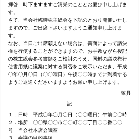
拝啓 時下ますますご清栄のこととお慶び申し上げま
す。
さて、当会社臨時株主総会を下記のとおり開催いたし
ますので、ご出席下さいますようご通知申し上げま
す。
なお、当日ご出席願えない場合は、書面によって議決
権を行使することができますので、お手数ながら後記
の株主総会参考書類をご検討のうえ、同封の議決権行
使書用紙に議案に対する賛否をご表示いただき、平成
〇年〇月〇日（〇〇曜日）午後〇〇時までに到着する
ようご返送くださいますようお願い申し上げます。
敬具
記
１．日時 平成〇年〇月〇日（〇〇曜日）午前〇〇時
２．場所 〇〇県〇〇市〇〇町〇〇丁目〇〇番〇〇
号 当会社本店会議室
３．会議の目的事項