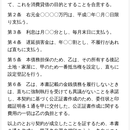
て、これを消費貸借の目的とすることを合意する。
第２条 右元金〇〇〇〇万円は、平成〇年〇月〇日限
り支払う。
第３条 利息は月〇〇分とし、毎月末日に支払う。
第４条 遅延損害金は、年〇〇割とし、不履行があれ
ば直ちに支払う。
第５条 本債務担保のため、乙は、その所有する後記
土地・家屋に、甲のため一番抵当権を設定し、直ちに
設定登記を行う。
第６条 乙は、本書記載の金銭債務を履行しないとき
は、直ちに強制執行を受けても異議がないことを承諾
し、本契約に基づく公正証書作成のため、委任状と印
鑑証明各１通を甲に交付した。公正証書作成に関する
費用の一切は乙の負担とする。
以上のとおり契約が成立したことを証するため、本書