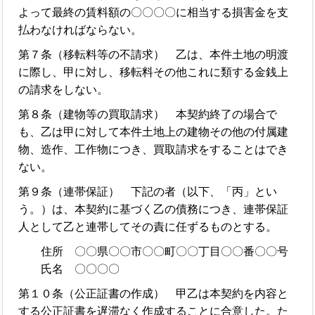
よって最終の賃料額の〇〇〇〇に相当する損害金を支
払わなければならない。
第７条（移転料等の不請求） 乙は、本件土地の明渡
に際し、甲に対し、移転料その他これに類する金銭上
の請求をしない。
第８条（建物等の買取請求） 本契約終了の場合で
も、乙は甲に対して本件土地上の建物その他の付属建
物、造作、工作物につき、買取請求をすることはでき
ない。
第９条（連帯保証） 下記の者（以下、「丙」とい
う。）は、本契約に基づく乙の債務につき、連帯保証
人として乙と連帯してその責に任ずるものとする。
住所 〇〇県〇〇市〇〇町〇〇丁目〇〇番〇〇号
氏名 〇〇〇〇
第１０条（公正証書の作成） 甲乙は本契約を内容と
する公正証書を遅滞なく作成することに合意した。た