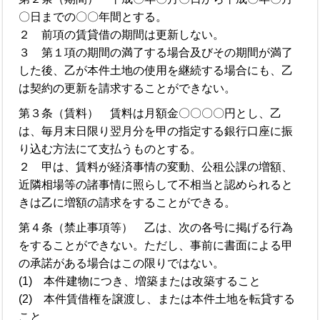
〇日までの〇〇年間とする。
２ 前項の賃貸借の期間は更新しない。
３ 第１項の期間の満了する場合及びその期間が満了
した後、乙が本件土地の使用を継続する場合にも、乙
は契約の更新を請求することができない。
第３条（賃料） 賃料は月額金〇〇〇〇円とし、乙
は、毎月末日限り翌月分を甲の指定する銀行口座に振
り込む方法にて支払うものとする。
２ 甲は、賃料が経済事情の変動、公租公課の増額、
近隣相場等の諸事情に照らして不相当と認められると
きは乙に増額の請求をすることができる。
第４条（禁止事項等） 乙は、次の各号に掲げる行為
をすることができない。ただし、事前に書面による甲
の承諾がある場合はこの限りではない。
(1) 本件建物につき、増築または改築すること
(2) 本件賃借権を譲渡し、または本件土地を転貸する
こと