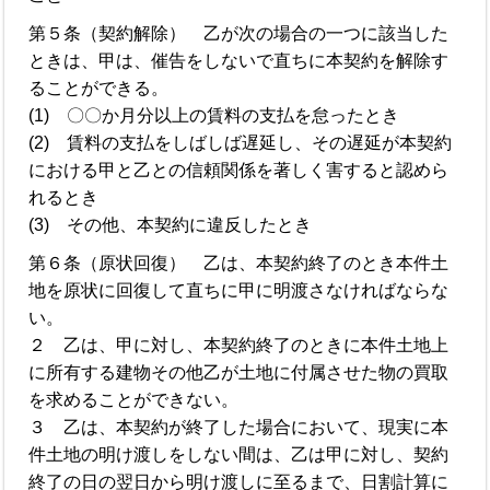
第５条（契約解除） 乙が次の場合の一つに該当した
ときは、甲は、催告をしないで直ちに本契約を解除す
ることができる。
(1) 〇〇か月分以上の賃料の支払を怠ったとき
(2) 賃料の支払をしばしば遅延し、その遅延が本契約
における甲と乙との信頼関係を著しく害すると認めら
れるとき
(3) その他、本契約に違反したとき
第６条（原状回復） 乙は、本契約終了のとき本件土
地を原状に回復して直ちに甲に明渡さなければならな
い。
２ 乙は、甲に対し、本契約終了のときに本件土地上
に所有する建物その他乙が土地に付属させた物の買取
を求めることができない。
３ 乙は、本契約が終了した場合において、現実に本
件土地の明け渡しをしない間は、乙は甲に対し、契約
終了の日の翌日から明け渡しに至るまで、日割計算に