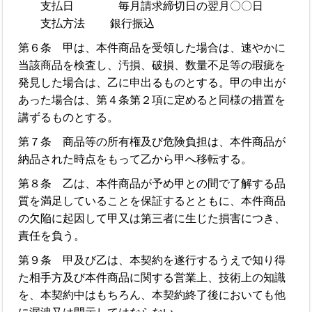
支払日 毎月請求締切日の翌月〇〇日
支払方法 銀行振込
第６条 甲は、本件商品を受領した場合は、速やかに
当該商品を検査し、汚損、破損、数量不足等の瑕疵を
発見した場合は、乙に申出るものとする。甲の申出が
あった場合は、第４条第２項に定めると同様の措置を
講ずるものとする。
第７条 商品等の所有権及び危険負担は、本件商品が
納品された時点をもって乙から甲へ移転する。
第８条 乙は、本件商品が予め甲との間で了解する品
質を満足していることを保証するとともに、本件商品
の欠陥に起因して甲又は第三者に生じた損害につき、
責任を負う。
第９条 甲及び乙は、本契約を遂行するうえで知り得
た相手方及び本件商品に関する営業上、技術上の知識
を、本契約中はもちろん、本契約終了後においても他