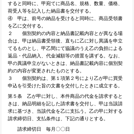
すると同時に、甲宛てに商品名、規格、数量、価格、
荷受人等を記入した納品書を交付する。
④ 甲は、前号の納品を受けると同時に、商品受領書
を乙に交付する。
２ 個別契約の内容と納品書記載内容とが異なる場
合は、甲は納品書受領後、直ちに乙に対し異議を申立
てるものとし、甲乙間にて協議のうえ乙の負担による
返品・代品納入、代金減額等の措置を講ずる。なお、
甲の異議申立がないときは、納品書記載内容に個別契
約の内容が変更されたものとする。
３ 個別契約は、第１項第２号により乙が甲に買受
申込を引受けた旨の文書を交付したときに成立する。
第５条 乙が甲に対し、本件商品の代金を請求すると
きは、納品明細を記した請求書を交付し、甲は当該請
求に基づき、当該代金を乙に支払う。乙の甲に対する
請求締切日、支払条件は、下記の通りとする。
請求締切日 毎月〇〇日