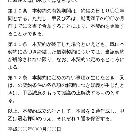
に漏洩又は開示してはならない。
第１０条 本契約の有効期間は、締結の日より〇〇年
間とする。ただし、甲及び乙は、期間満了の〇〇か月
前までに文書で合意することにより、本契約を更新す
ることができる。
第１１条 本契約が終了した場合といえども、既に本
契約に基づき締結した個別契約については、当該契約
が解除されない限り、なお、本契約の定めるところに
よる。
第１２条 本契約に定めのない事項が生じたとき、又
はこの契約条件の各条項の解釈につき疑義が生じたと
きは、甲乙誠意をもって協議の上解決するものとす
る。
以上、本契約成立の証として、本書を２通作成し、甲
乙は署名押印のうえ、それぞれ１通を保管する。
平成〇〇年〇〇月〇〇日