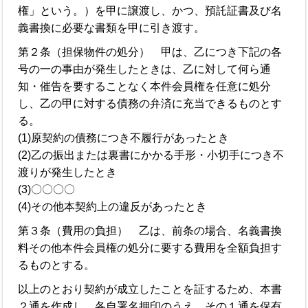
権」という。）を甲に譲渡し、かつ、預託証書及び名
義書換に必要な書類を甲に引き渡す。
第２条（担保物件の処分） 甲は、乙につき下記の各
号の一の事由が発生したときは、乙に対して何ら通
知・催告を要することなく本件会員権を任意に処分
し、乙の甲に対する債務の弁済に充当できるものとす
る。
(1)原契約の債務につき不履行があったとき
(2)乙の振出または裏書にかかる手形・小切手につき不
渡りが発生したとき
(3)〇〇〇〇
(4)その他本契約上の違反があったとき
第３条（費用の負担） 乙は、前条の場合、名義書換
料その他本件会員権の処分に要する費用を全額負担す
るものとする。
以上のとおり契約が成立したことを証するため、本書
２通を作成し、各自署名押印のうえ、その１通を保有