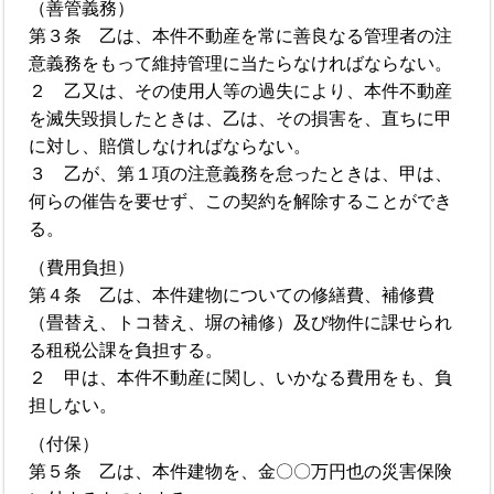
（善管義務）
第３条 乙は、本件不動産を常に善良なる管理者の注
意義務をもって維持管理に当たらなければならない。
２ 乙又は、その使用人等の過失により、本件不動産
を滅失毀損したときは、乙は、その損害を、直ちに甲
に対し、賠償しなければならない。
３ 乙が、第１項の注意義務を怠ったときは、甲は、
何らの催告を要せず、この契約を解除することができ
る。
（費用負担）
第４条 乙は、本件建物についての修繕費、補修費
（畳替え、トコ替え、塀の補修）及び物件に課せられ
る租税公課を負担する。
２ 甲は、本件不動産に関し、いかなる費用をも、負
担しない。
（付保）
第５条 乙は、本件建物を、金〇〇万円也の災害保険