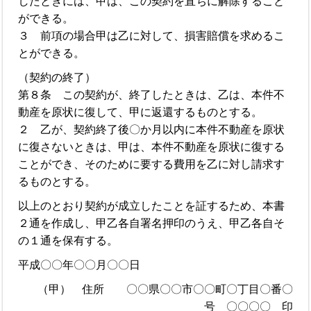
したときには、甲は、この契約を直ちに解除すること
ができる。
３ 前項の場合甲は乙に対して、損害賠償を求めるこ
とができる。
（契約の終了）
第８条 この契約が、終了したときは、乙は、本件不
動産を原状に復して、甲に返還するものとする。
２ 乙が、契約終了後〇か月以内に本件不動産を原状
に復さないときは、甲は、本件不動産を原状に復する
ことができ、そのために要する費用を乙に対し請求す
るものとする。
以上のとおり契約が成立したことを証するため、本書
２通を作成し、甲乙各自署名押印のうえ、甲乙各自そ
の１通を保有する。
平成〇〇年〇〇月〇〇日
（甲） 住所 〇〇県〇〇市〇〇町〇丁目〇番〇
号 〇〇〇〇 印