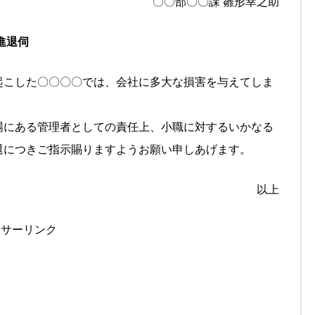
〇〇部〇〇課 雛形幸之助
進退伺
起こした〇〇〇〇では、会社に多大な損害を与えてしま
場にある管理者としての責任上、小職に対するいかなる
退につきご指示賜りますようお願い申しあげます。
以上
ンサーリンク