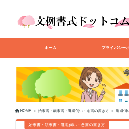
ホーム
プライバシー
HOME
»
始末書・顛末書・進退伺い・念書の書き方
»
進退伺
始末書・顛末書・進退伺い・念書の書き方