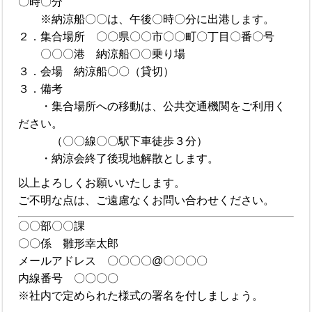
〇時〇分
※納涼船〇〇は、午後〇時〇分に出港します。
２．集合場所 〇〇県〇〇市〇〇町〇丁目〇番〇号
〇〇〇港 納涼船〇〇乗り場
３．会場 納涼船〇〇（貸切）
３．備考
・集合場所への移動は、公共交通機関をご利用く
ださい。
（〇〇線〇〇駅下車徒歩３分）
・納涼会終了後現地解散とします。
以上よろしくお願いいたします。
ご不明な点は、ご遠慮なくお問い合わせください。
〇〇部〇〇課
〇〇係 雛形幸太郎
メールアドレス 〇〇〇〇@〇〇〇〇
内線番号 〇〇〇〇
※社内で定められた様式の署名を付しましょう。