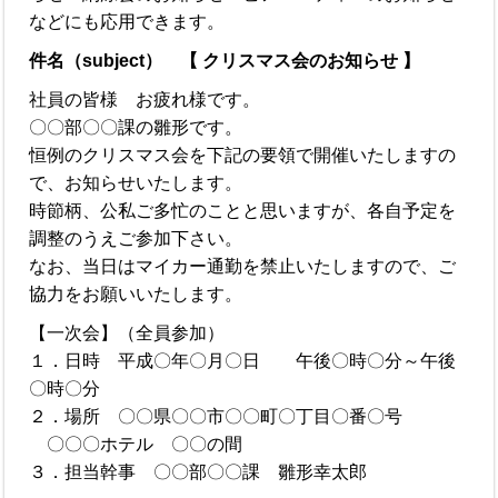
などにも応用できます。
件名（subject） 【 クリスマス会のお知らせ 】
社員の皆様 お疲れ様です。
〇〇部〇〇課の雛形です。
恒例のクリスマス会を下記の要領で開催いたしますの
で、お知らせいたします。
時節柄、公私ご多忙のことと思いますが、各自予定を
調整のうえご参加下さい。
なお、当日はマイカー通勤を禁止いたしますので、ご
協力をお願いいたします。
【一次会】（全員参加）
１．日時 平成〇年〇月〇日 午後〇時〇分～午後
〇時〇分
２．場所 〇〇県〇〇市〇〇町〇丁目〇番〇号
〇〇〇ホテル 〇〇の間
３．担当幹事 〇〇部〇〇課 雛形幸太郎