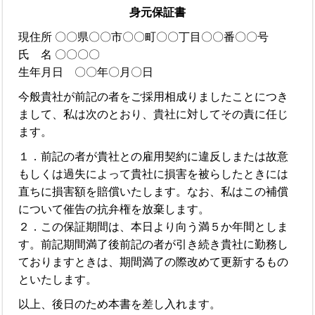
身元保証書
現住所 〇〇県〇〇市〇〇町〇〇丁目〇〇番〇〇号
氏 名 〇〇〇〇
生年月日 〇〇年〇月〇日
今般貴社が前記の者をご採用相成りましたことにつき
まして、私は次のとおり、貴社に対してその責に任じ
ます。
１．前記の者が貴社との雇用契約に違反しまたは故意
もしくは過失によって貴社に損害を被らしたときには
直ちに損害額を賠償いたします。なお、私はこの補償
について催告の抗弁権を放棄します。
２．この保証期間は、本日より向う満５か年間としま
す。前記期間満了後前記の者が引き続き貴社に勤務し
ておりますときは、期間満了の際改めて更新するもの
といたします。
以上、後日のため本書を差し入れます。