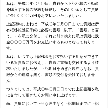
私は、平成〇年〇月〇日、貴殿から下記記載の不動産
を購入する旨の契約を締結し、その〇〇金として貴殿
に金〇〇〇〇万円をお支払いいたしました。
上記契約によれば、平成〇年〇月〇日までに貴殿は所
有権移転登記手続に必要な書類（以下、「書類」と言
う。）を私に交付し、それと引き換えに私は貴殿に残
金〇〇〇〇万円をお支払いするものとなっておりま
す。
私は、いつでも上記残金をお支払いする用意ができて
いる旨貴殿にお伝えし、貴殿に書類を交付するよう請
求いたしましたが、上記期日を過ぎた現在もなお、貴
殿からの連絡は無く、書類の交付を受けておりませ
ん。
つきましては、平成〇年〇月〇日までに上記書類を私
に交付して頂きたくお願い申し上げます。
尚、貴殿において正当な理由なく上記期日までに上記