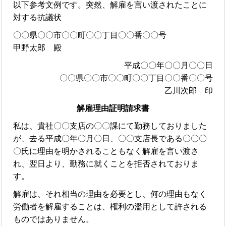
以下参考文例です。突然、解雇を言い渡されたことに
対する抗議状
〇〇県〇〇市〇〇町〇〇丁目〇〇番〇〇号
甲野太郎 殿
平成〇〇年〇〇月〇〇日
〇〇県〇〇市〇〇町〇〇丁目〇〇番〇〇号
乙川次郎 印
解雇理由証明請求書
私は、貴社〇〇支店の〇〇課にて勤務しておりました
が、去る平成〇年〇月〇日、〇〇支店長である〇〇〇
〇氏に理由を明かされることもなく解雇を言い渡さ
れ、翌日より、勤務に就くことを拒否されておりま
す。
解雇は、それ相当の理由を必要とし、何の理由もなく
労働者を解雇することは、権利の濫用として許される
ものではありません。