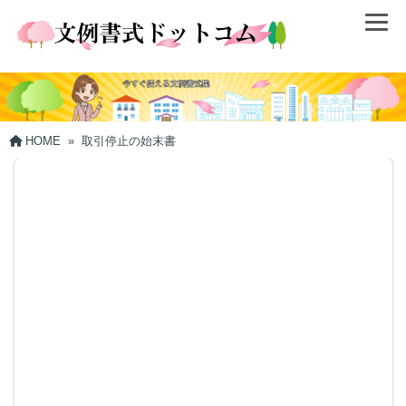
HOME
»
取引停止の始末書